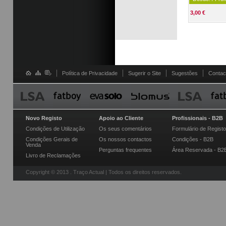
3,00 €
Política de Privacidade
Sugerir o Site
Sugestões
Contac
Novo Registo
Apoio ao Cliente
Profissionais - B2B
Condições de Utilização
Os seus comentários
Formulário de Registo
Condições Gerais de
Os nossos contactos
Condições - B2B
Venda
Perguntas frequentes
Área Reservada - B2
Livro de Reclamações
Copyright © 2013 . Traço Actual | Todos os direitos reservados.