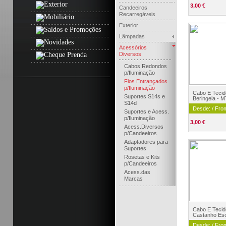
3,00 €
Candeeiros
Recarregáveis
Exterior
Lâmpadas
Acessórios
Diversos
Cabos Redondos
p/Iluminação
Fios Entrançados
p/Iluminação
Cabo E Tecid
Suportes S14s e
Beringela - M
S14d
Desde: / Fro
Suportes e Acess.
p/Iluminação
3,00 €
Acess.Diversos
p/Candeeiros
Adaptadores para
Suportes
Rosetas e Kits
p/Candeeiros
Acess.das
Marcas
Cabo E Tecid
Castanho Esc
Desde: / Fro