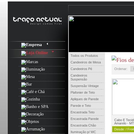
Todos os Produtos
Candeeiros de Mesa
Candeeiros Pé
Ordenar:
Candeeiros
Suspensão
Suspensão Vintage
Plafonier de Teto
Apliques de Parede
Parede e Teto
Encastrada Teto
Encastrada Parede
Cabo E Tecid
Amarelo - MT
Encastrada Chão
Desde: / Fro
Iluminação p/ WC