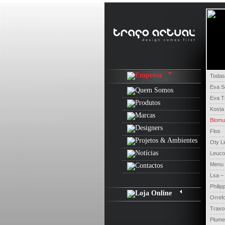
Todas
Eva S
Eva T
Kosta
Blomu
Flos
Oty Li
Leuco
Menu
Lsa – 
Philipp
Orref
Traxo
Plume