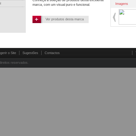
Conheça a seleção de produtos desta excelente
l
Imagens
marca, com um visual puro e funcional.
Ver produtos desta marca
gerir o Site
Sugestões
Contactos
direitos reservados.