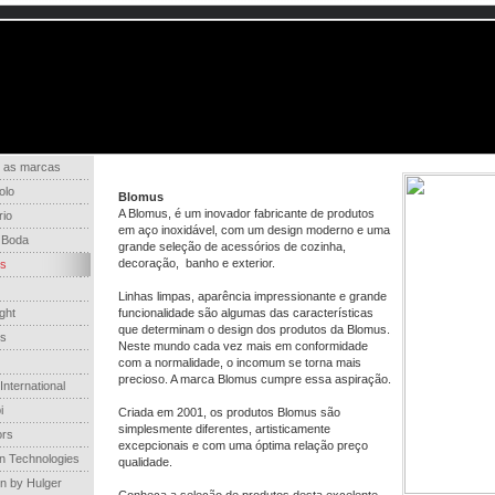
 as marcas
olo
Blomus
A Blomus, é um inovador fabricante de produtos
rio
em aço inoxidável, com um design moderno e uma
 Boda
grande seleção de acessórios de cozinha,
decoração, banho e exterior.
s
Linhas limpas, aparência impressionante e grande
ght
funcionalidade são algumas das características
que determinam o design dos produtos da Blomus.
s
Neste mundo cada vez mais em conformidade
com a normalidade, o incomum se torna mais
precioso. A marca Blomus cumpre essa aspiração.
International
i
Criada em 2001, os produtos Blomus são
simplesmente diferentes, artisticamente
ors
excepcionais e com uma óptima relação preço
n Technologies
qualidade.
n by Hulger