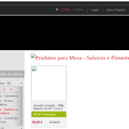
0,00€
0 items
Login
Novo Registo
todas as marcas
nha - 38
 - 2
 - Tabuleiros
 - Pratos
itivos
Joseph Joseph - Milly,
Moinho Br./Pt. Conj.2
 - Saleiros e
nteiros
30 % Promoção
 - Cutelarias
rsas
33,25 €
47,50 €
 19