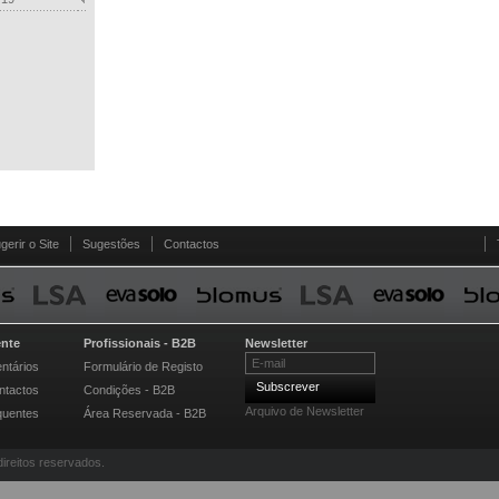
gerir o Site
Sugestões
Contactos
ente
Profissionais - B2B
Newsletter
ntários
Formulário de Registo
Subscrever
ntactos
Condições - B2B
Arquivo de Newsletter
quentes
Área Reservada - B2B
direitos reservados.