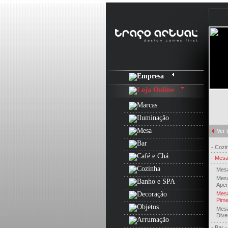
Todas as Marcas
Eva Solo
Eva Trio
Ver 
Kosta Boda
Blomus
- Cozi
Flos
- Mesa
Oty Light
Mesa
Mesa
Leucos
Aper
Menu
Mesa
Pime
Lsa – International
Mesa
Dive
Philippi
- Bar -