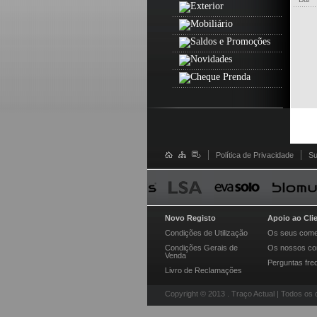
Plumen by Hulger
Cutipol
Traço Actual
Zack
Joseph Joseph
Vibia
Artemide
Brabantia
Spal
TA - Div.Fios e Cabos
Política de Privacidade
Su
TA - Div.Suportes e
Acessórios
Vista Alegre Atlantis
Black + Blum
Novo Registo
Apoio ao Cli
OLuce
Condições de Utilização
Os seus come
Condições Gerais de
Os nossos co
Venda
Perguntas fre
Livro de Reclamações
Copyright © 2013 . Traço Actual | Todos os 