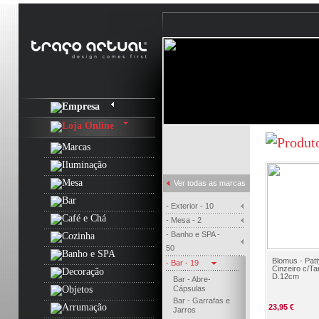
Todas as Marcas
Eva Solo
Eva Trio
Ver todas as marcas
Kosta Boda
Blomus
- Exterior - 10
Flos
- Mesa - 2
- Banho e SPA -
Oty Light
50
Leucos
Blomus - Patt
- Bar - 19
Cinzeiro c/T
Menu
D.12cm
Bar - Abre-
Lsa – International
Cápsulas
Bar - Garrafas e
Philippi
23,95 €
Jarros