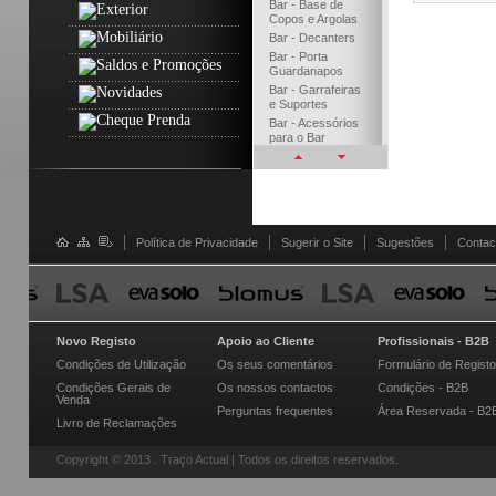
Plumen by Hulger
Bar - Base de
Copos e Argolas
Cutipol
Bar - Decanters
Traço Actual
Bar - Porta
Guardanapos
Zack
Bar - Garrafeiras
e Suportes
Joseph Joseph
Bar - Acessórios
Vibia
para o Bar
Bar - Cinzeiros
Artemide
- Café e Chá - 9
Brabantia
- Objetos - 22
Spal
- Arrumação - 21
TA - Div.Fios e Cabos
Política de Privacidade
Sugerir o Site
Sugestões
Contac
- Cozinha - 38
TA - Div.Suportes e
- Decoração - 51
Acessórios
-- Decoração /
Vista Alegre Atlantis
Banho e SPA -
Black + Blum
176
Novo Registo
Apoio ao Cliente
Profissionais - B2B
OLuce
Condições de Utilização
Os seus comentários
Formulário de Registo
Condições Gerais de
Os nossos contactos
Condições - B2B
Venda
Perguntas frequentes
Área Reservada - B2
Livro de Reclamações
Copyright © 2013 . Traço Actual | Todos os direitos reservados.